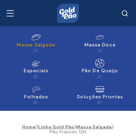
Massa Salgada
Massa Doce
Especiais
Pão De Queijo
Folhados
Soluções Prontas
Home
Linha
Gold Pão
Massa Salgada
Pão Francês 12H