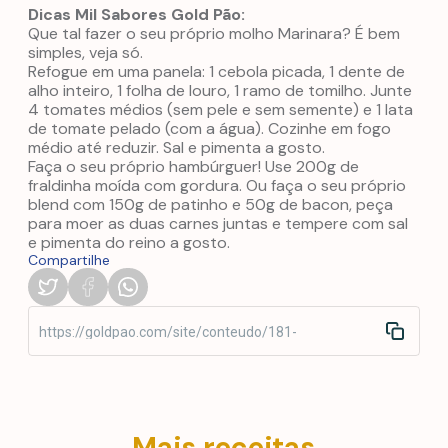
Dicas Mil Sabores Gold Pão:
Que tal fazer o seu próprio molho Marinara? É bem
simples, veja só.
Refogue em uma panela: 1 cebola picada, 1 dente de
alho inteiro, 1 folha de louro, 1 ramo de tomilho. Junte
4 tomates médios (sem pele e sem semente) e 1 lata
de tomate pelado (com a água). Cozinhe em fogo
médio até reduzir. Sal e pimenta a gosto.
Faça o seu próprio hambúrguer! Use 200g de
fraldinha moída com gordura. Ou faça o seu próprio
blend com 150g de patinho e 50g de bacon, peça
para moer as duas carnes juntas e tempere com sal
e pimenta do reino a gosto.
Compartilhe
https://goldpao.com/site/conteudo/181-
hamburguer-gourmet-ao-molho-marinara.html
Mais receitas