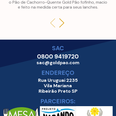
o Pão de Cachorro-Quente
Gold Pão
fofinho, macio
e feito na medida certa para seus lanches.
SAC
0800 9419720
sac@goldpao.com
ENDEREÇO
Rua Uruguai 2235
Vila Mariana
Ribeirão Preto SP
PARCEIROS: